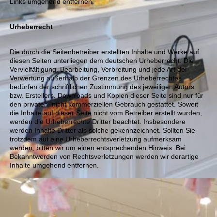
Links umgehend entfernen.
Urheberrecht
Die durch die Seitenbetreiber erstellten Inhalte und Werke auf
diesen Seiten unterliegen dem deutschen Urheberrecht. Die
Vervielfältigung, Bearbeitung, Verbreitung und jede Art der
Verwertung außerhalb der Grenzen des Urheberrechtes
bedürfen der schriftlichen Zustimmung des jeweiligen Autors
bzw. Erstellers. Downloads und Kopien dieser Seite sind nur für
den privaten, nicht kommerziellen Gebrauch gestattet. Soweit
die Inhalte auf dieser Seite nicht vom Betreiber erstellt wurden,
werden die Urheberrechte Dritter beachtet. Insbesondere
werden Inhalte Dritter als solche gekennzeichnet. Sollten Sie
trotzdem auf eine Urheberrechtsverletzung aufmerksam
werden, bitten wir um einen entsprechenden Hinweis. Bei
Bekanntwerden von Rechtsverletzungen werden wir derartige
Inhalte umgehend entfernen.