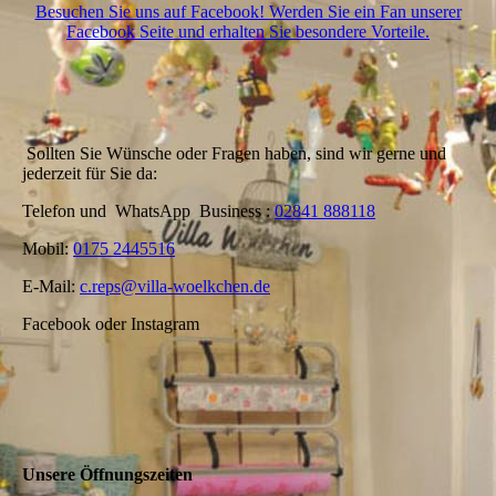
Besuchen Sie uns auf Facebook! Werden Sie ein Fan unserer
Facebook Seite und erhalten Sie besondere Vorteile.
Sollten Sie Wünsche oder Fragen haben, sind wir gerne und
jederzeit für Sie da:
Telefon und WhatsApp Business :
02841 888118
Mobil:
0175 2445516
E-Mail:
c.reps@villa-woelkchen.de
Facebook oder Instagram
Unsere Öffnungszeiten