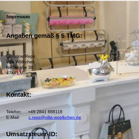
Impressum
Angaben gemäß § 5 TMG:
Christine Reps
Villa Wölkchen
Neustraße 30
47441 Moers
Kontakt:
Telefon: +49 2841 888118
E-Mail:
c.reps@villa-woelkchen.de
Umsatzsteuer-ID: