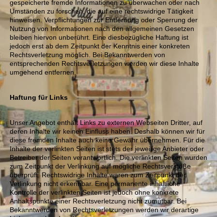
gespeicherte fremde Informationen zu überwachen oder nach
Umständen zu forschen, die auf eine rechtswidrige Tätigkeit
hinweisen. Verpflichtungen zur Entfernung oder Sperrung der
Nutzung von Informationen nach den allgemeinen Gesetzen
bleiben hiervon unberührt. Eine diesbezügliche Haftung ist
jedoch erst ab dem Zeitpunkt der Kenntnis einer konkreten
Rechtsverletzung möglich. Bei Bekanntwerden von
entsprechenden Rechtsverletzungen werden wir diese Inhalte
umgehend entfernen.
Haftung für Links
Unser Angebot enthält Links zu externen Webseiten Dritter, auf
deren Inhalte wir keinen Einfluss haben. Deshalb können wir für
diese fremden Inhalte auch keine Gewähr übernehmen. Für die
Inhalte der verlinkten Seiten ist stets der jeweilige Anbieter oder
Betreiber der Seiten verantwortlich. Die verlinkten Seiten wurden
zum Zeitpunkt der Verlinkung auf mögliche Rechtsverstöße
überprüft. Rechtswidrige Inhalte waren zum Zeitpunkt der
Verlinkung nicht erkennbar. Eine permanente inhaltliche
Kontrolle der verlinkten Seiten ist jedoch ohne konkrete
Anhaltspunkte einer Rechtsverletzung nicht zumutbar. Bei
Bekanntwerden von Rechtsverletzungen werden wir derartige