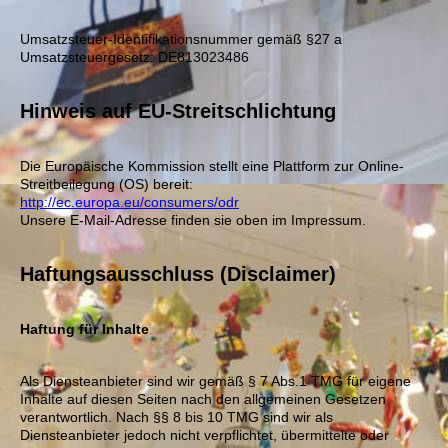
Umsatzsteuer-Identifikationsnummer gemäß §27 a
Umsatzsteuergesetz: DE813023486
Hinweis auf EU-Streitschlichtung
Die Europäische Kommission stellt eine Plattform zur Online-
Streitbeilegung (OS) bereit:
http://ec.europa.eu/consumers/odr
Unsere E-Mail-Adresse finden sie oben im Impressum.
Haftungsausschluss (Disclaimer)
Haftung für Inhalte
Als Diensteanbieter sind wir gemäß § 7 Abs.1 TMG für eigene
Inhalte auf diesen Seiten nach den allgemeinen Gesetzen
verantwortlich. Nach §§ 8 bis 10 TMG sind wir als
Diensteanbieter jedoch nicht verpflichtet, übermittelte oder